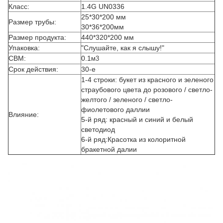
Класс:
1.4G UN0336
25*30*200 мм
Размер трубы:
30*36*200
мм
Размер продукта:
440*320*200 мм
Упаковка:
"Слушайте, как я слышу!"
CBM:
0.1
м3
Срок действия:
30-е
1-4 строки: букет из красного и зеленого
страубового цвета до розового / светло-
желтого / зеленого / светло-
фиолетового даллии
Влияние:
5-й ряд: красный и синий и белый
светодиод
6-й ряд:Красотка из колоритной
бракетной далии