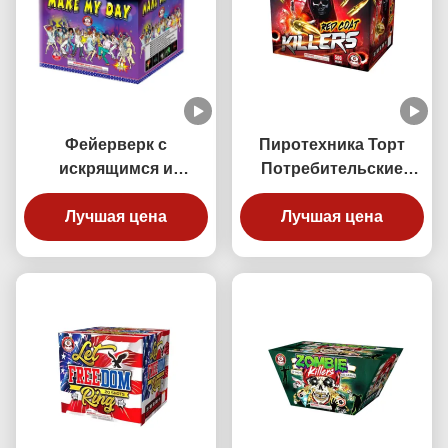
Фейерверк с
Пиротехника Торт
искрящимся и
Потребительские
безопасным пирогом
фейерверки 30
для потребителей 24
Лучшая цена
выстрелов Убийца
Лучшая цена
выстрела 500 г для
красного халата 500G
празднования
Для вечеринки на
событий
свежем воздухе