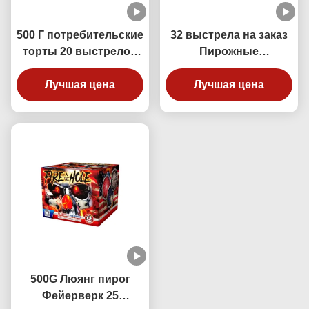
500 Г потребительские
32 выстрела на заказ
торты 20 выстрелов
Пирожные
Пусть свобода зовет
фейерверки Убийцы
Люян Фейерверк для
Лучшая цена
зомби 500G в форме
Лучшая цена
празднования
вентилятора
500G Люянг пирог
Фейерверк 25