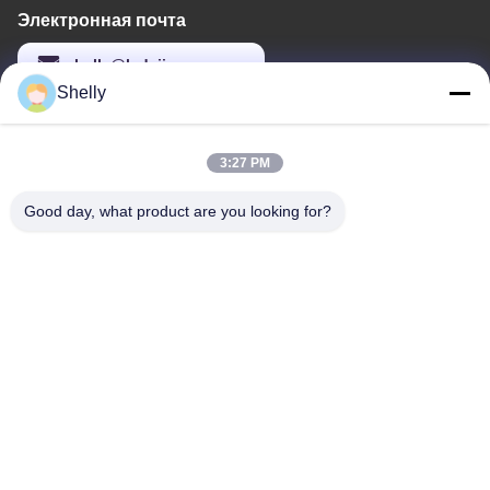
Электронная почта
shelly@lydajigroup.com
Shelly
Наш адрес
3:27 PM
Адрес
Good day, what product are you looking for?
QIAOTOU GROUP, SANHESHUI VILLAGE, GAOPING TOWN,
LIUYANG, CHANGSHA, HUNAN (Группа компаний QIAOTOU,
деревня SANHESHUI, город Гаопинг, город Люян, город
Чанша, провинция Хунань)
Телефон
+86 13787000619